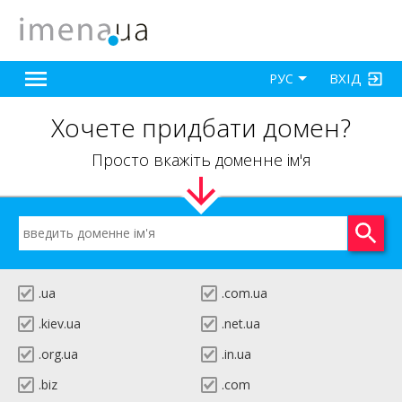
ВХІД
РУС
Хочете придбати домен?
Просто вкажіть доменне ім'я
.ua
.com.ua
.kiev.ua
.net.ua
.org.ua
.in.ua
.biz
.com