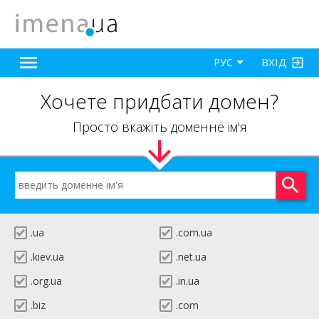
ВХІД
РУС
Хочете придбати домен?
Просто вкажіть доменне ім'я
.ua
.com.ua
.kiev.ua
.net.ua
.org.ua
.in.ua
.biz
.com